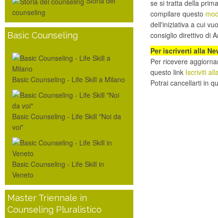
Storia del
se si tratta della pri
counseling
compilare questo
mod
dell'iniziativa a cui v
consiglio direttivo di 
Basic Counseling
Per iscriverti alla N
Per ricevere aggiornam
questo link
Iscriviti a
Basic Counseling - Life Skill a Milano
Potrai cancellarti in 
Basic Counseling - Life Skill "Noi da
voi"
Basic Counseling - Life Skill in
Veneto
Master Triennale in
Counseling Pluralistico