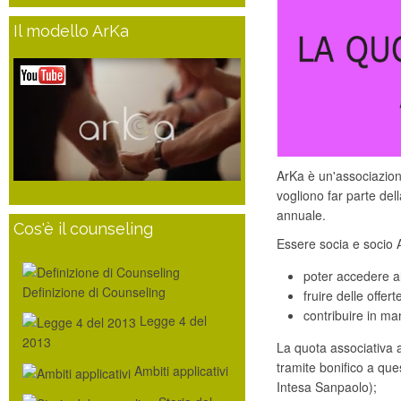
Il modello ArKa
ArKa è un'associazion
vogliono far parte dell
annuale.
Cos'è il counseling
Essere socia e socio A
poter accedere al
Definizione di Counseling
fruire delle offer
contribuire in ma
Legge 4 del
2013
La quota associativa 
tramite bonifico a q
Ambiti applicativi
Intesa Sanpaolo);