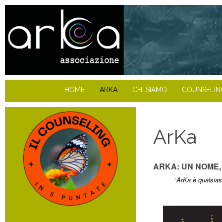
HOME
ARKA
CHI SIAMO
COUNSELIN
ArKa
ARKA: UN NOME,
“
ArKa è qualsiasi
Scarica il pdf