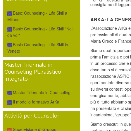
consigliamo di legger
Basic Counseling - Life Skill a
ARKA: LA GENES
Milano
L’Associazione ArKa è l
Basic Counseling - Life Skill "Noi
professionali di quatt
da voi"
Maria Greco e France
Basic Counseling - Life Skill in
Siamo quattro persone
Veneto
prima l’amicizia e poi
in un processo che è ini
Master Triennale in
dove tanto si è conso
Counseling Pluralistico
l'associazione ASPIC 
Integrato
sperimentato diverse 
su diversi contesti o
Master Triennale in Counseling
energicamente, abbiam
più di tutto abbiamo s
Il modello formativo ArKa
ha presentato e ci siam
incantesimo, “gruppo”
Attività per Counselor
Siamo cresciuti in que
Supervisione di Gruppo
maturava una spinta e