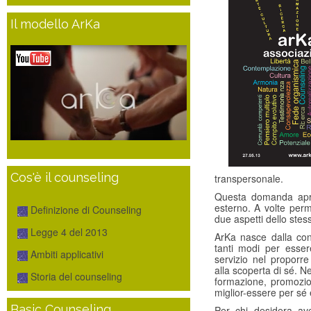
Il modello ArKa
Cos'è il counseling
transpersonale.
Questa domanda apr
esterno. A volte perm
Definizione di Counseling
due aspetti dello stes
Legge 4 del 2013
ArKa nasce dalla co
tanti modi per esser
Ambiti applicativi
servizio nel proporr
alla scoperta di sé. N
Storia del counseling
formazione, promozio
miglior-essere per sé e 
Basic Counseling
Per chi desidera ave