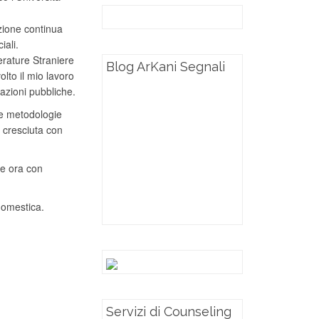
zione continua
iali.
erature Straniere
Blog ArKani Segnali
lto il mio lavoro
azioni pubbliche.
 e metodologie
è cresciuta con
 e ora con
domestica.
Servizi di Counseling