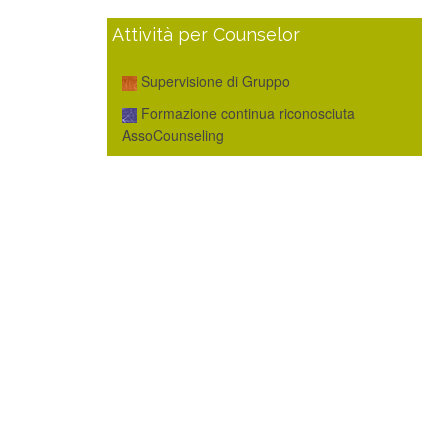
Attività per Counselor
Supervisione di Gruppo
Formazione continua riconosciuta
AssoCounseling