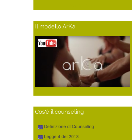
Scarica il pdf
Il modello ArKa
Cos'è il counseling
Definizione di Counseling
Legge 4 del 2013