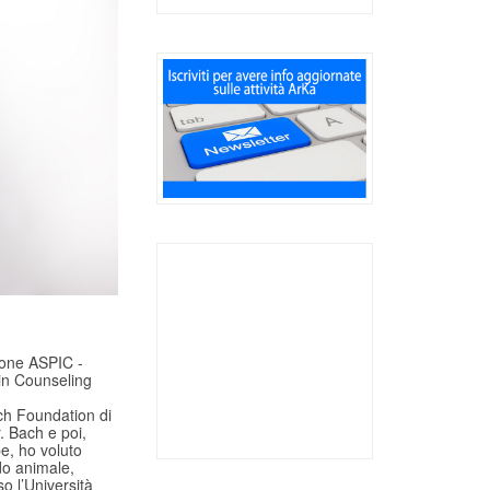
ione ASPIC -
in Counseling
Bach Foundation di
. Bach e poi,
e, ho voluto
do animale,
o l’Università