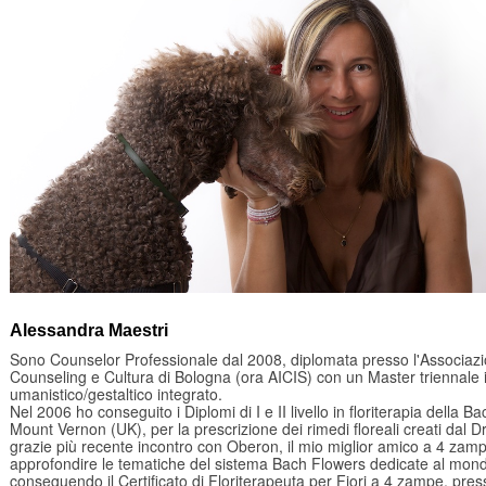
Alessandra Maestri
Sono Counselor Professionale dal 2008, diplomata presso l'Associaz
Counseling e Cultura di Bologna (ora AICIS) con un Master triennale 
umanistico/gestaltico integrato.
Nel 2006 ho conseguito i Diplomi di I e II livello in floriterapia della 
Mount Vernon (UK), per la prescrizione dei rimedi floreali creati dal Dr
grazie più recente incontro con Oberon, il mio miglior amico a 4 zamp
approfondire le tematiche del sistema Bach Flowers dedicate al mon
conseguendo il Certificato di Floriterapeuta per Fiori a 4 zampe, press