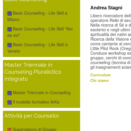
Andrea Stagni
Basic Counseling - Life Skill a
Libero ricercatore dell
Milano
operatore Reiki di sec
Nella ricerca di Sé e d
Basic Counseling - Life Skill "Noi
esoterici e negli ultim
spiritualità dei nativi 
da voi"
Ricerca della Visione
come cantante al cer
Basic Counseling - Life Skill in
Little Pilot Rock (Ore
Veneto
Conduce workshop esper
gruppo, cerchi di condi
counseling (tecnica di
Master Triennale in
gli insegnamenti sciam
Counseling Pluralistico
Curriculum
Integrato
Chi siamo
Master Triennale in Counseling
Il modello formativo ArKa
Attività per Counselor
Supervisione di Gruppo