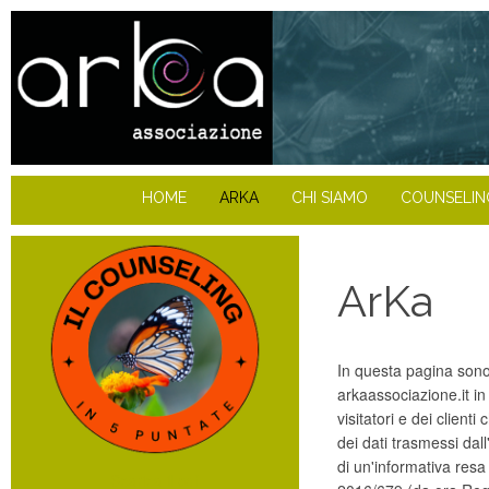
HOME
ARKA
CHI SIAMO
COUNSELIN
ArKa
In questa pagina sono 
arkaassociazione.it in 
visitatori e dei client
dei dati trasmessi dall
di un'informativa resa
Scarica il pdf