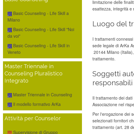
limitazione delle final
esattezza, integrità e 
Basic Counseling - Life Skill a
Milano
Luogo del tr
Basic Counseling - Life Skill "Noi
da voi"
I trattamenti connessi
sede legale di ArKa A
Basic Counseling - Life Skill in
20144 Milano (Italia),
Veneto
trattamento.
Master Triennale in
Soggetti auto
Counseling Pluralistico
Integrato
responsabili
Master Triennale in Counseling
Il trattamento dei dati
Il modello formativo ArKa
Associazione nel rispe
Per l'erogazione dei se
Attività per Counselor
selezionati fornitori c
trattamento (art. 28 
Supervisione di Gruppo