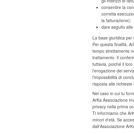
gli indirizzi di fat
consentire la conc
corretta esecuzio
la fatturazione);
dare seguito alle 
La base giuridica per
Per questa finalità, Ar
tempo strettamente nec
trattamento. Il conferim
tuttavia, poiché il lo
l'erogazione dei servi
l'impossibilità di conc
risposta alle richieste 
Nel caso in cui tu forn
ArKa Associazione invie
privacy nella prima co
Ti informiamo che ArKa
minori d'età. Se accedi
dall'Associazione ArKa