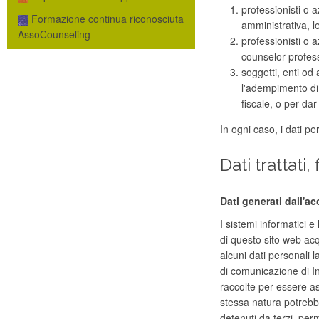
professionisti o 
Formazione continua riconosciuta
amministrativa, le
AssoCounseling
professionisti o 
counselor professi
soggetti, enti od 
l'adempimento di o
fiscale, o per dar 
In ogni caso, i dati p
Dati trattati,
Dati generati dall'ac
I sistemi informatici 
di questo sito web acq
alcuni dati personali l
di comunicazione di In
raccolte per essere ass
stessa natura potrebbe
detenuti da terzi, perm