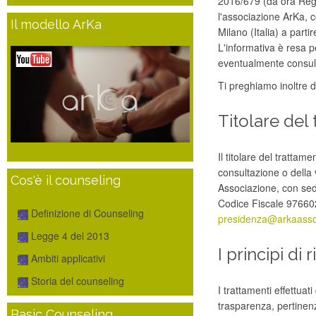
2016/679 (da ora Reg
l'associazione ArKa, 
Il modello ArKa
Milano (Italia) a partir
L'informativa è resa pe
eventualmente consulta
Ti preghiamo inoltre di
Titolare del
Il titolare del trattame
consultazione o della 
Cos'è il counseling
Associazione, con sed
Codice Fiscale 97660
Definizione di Counseling
presidenza@arkaassoc
Legge 4 del 2013
I principi di 
Ambiti applicativi
Storia del counseling
I trattamenti effettuat
trasparenza, pertinenza,
Basic Counseling